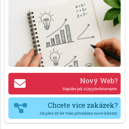
Nový Web?
Napište jak si jej představujete.
Chcete více zakázek?
Již přes 20 let Vám přivádíme nové klienty.