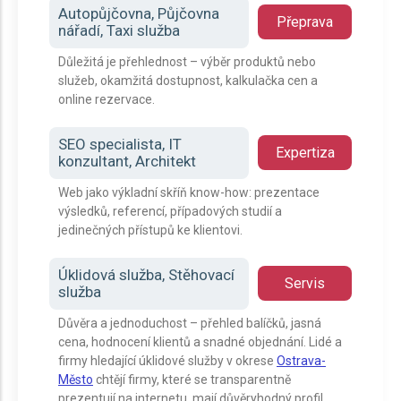
Autopůjčovna, Půjčovna
Přeprava
nářadí, Taxi služba
Důležitá je přehlednost – výběr produktů nebo
služeb, okamžitá dostupnost, kalkulačka cen a
online rezervace.
SEO specialista, IT
Expertiza
konzultant, Architekt
Web jako výkladní skříň know-how: prezentace
výsledků, referencí, případových studií a
jedinečných přístupů ke klientovi.
Úklidová služba, Stěhovací
Servis
služba
Důvěra a jednoduchost – přehled balíčků, jasná
cena, hodnocení klientů a snadné objednání. Lidé a
firmy hledající úklidové služby v okrese
Ostrava-
Město
chtějí firmy, které se transparentně
prezentují na internetu, mají důvěryhodný profil,