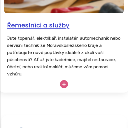
Řemeslníci a služby
Jste topenář, elektrikář, instalatér, automechanik nebo
servisní technik ze Moravskoslezského kraje a
potřebujete nové poptávky ideálně z okolí vaší
působnosti? Ať už jste kadeřnice, majitel restaurace,
účetní, nebo realitní makléř, můžeme vám pomoci
vzhůru.
Transparentnost vás odliší od konkurence a pečlivě
budovaný web vás dlouhodobě posune nad konkurenci.
Vaše drahocenné hodiny, know-how a špičkové
vybavení nesmí zahálet; proč své podnikání neopřít o
dlouhodobě úspěšný
web, který pracuje 24/7
?