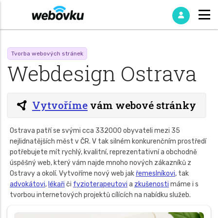
Tvorba webových stránek
Webdesign Ostrava
Vytvoříme
vám webové stránky
Ostrava patří se svými cca 332000 obyvateli mezi 35
nejlidnatějších měst v ČR. V tak silném konkurenčním prostředí
potřebujete mít rychlý, kvalitní, reprezentativní a obchodně
úspěšný web, který vám najde mnoho nových zákazníků z
Ostravy a okolí. Vytvoříme nový web jak
řemeslníkovi
, tak
advokátovi
,
lékaři
či
fyzioterapeutovi
a
zkušenosti
máme i s
tvorbou internetových projektů cílících na nabídku služeb.