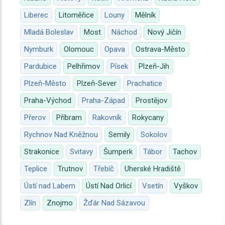
Liberec
Litoměřice
Louny
Mělník
Mladá Boleslav
Most
Náchod
Nový Jičín
Nymburk
Olomouc
Opava
Ostrava-Město
Pardubice
Pelhřimov
Písek
Plzeň-Jih
Plzeň-Město
Plzeň-Sever
Prachatice
Praha-Východ
Praha-Západ
Prostějov
Přerov
Příbram
Rakovník
Rokycany
Rychnov Nad Kněžnou
Semily
Sokolov
Strakonice
Svitavy
Šumperk
Tábor
Tachov
Teplice
Trutnov
Třebíč
Uherské Hradiště
Ústí nad Labem
Ústí Nad Orlicí
Vsetín
Vyškov
Zlín
Znojmo
Žďár Nad Sázavou