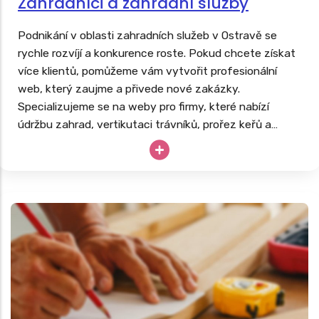
Zahradníci a zahradní služby
Podnikání v oblasti zahradních služeb v Ostravě se
rychle rozvíjí a konkurence roste. Pokud chcete získat
více klientů, pomůžeme vám vytvořit profesionální
web, který zaujme a přivede nové zakázky.
Specializujeme se na weby pro firmy, které nabízí
údržbu zahrad, vertikutaci trávníků, prořez keřů a
stromů, instalaci zavlažovacích systémů či kompletní
realizace zahrad. Podívejte se na naši nabídku
webů
pro zahradníky
a získejte náskok před konkurencí v
regionu.