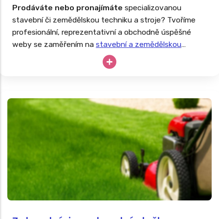
Prodáváte nebo pronajímáte
specializovanou
stavební či zemědělskou techniku a stroje? Tvoříme
profesionální, reprezentativní a obchodně úspěšné
weby se zaměřením na
stavební a zemědělskou
techniku
. Drahé stroje nesmějí zahálet, tak proč své
podnikání neopřít o dlouhodobě úspěšný web?