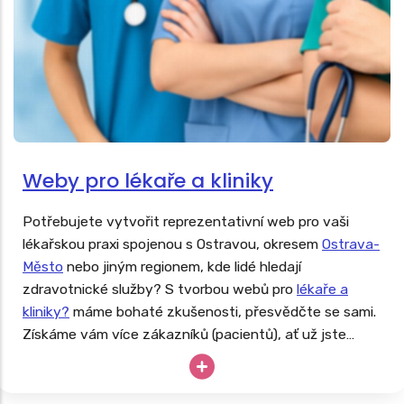
Weby pro lékaře a kliniky
Potřebujete vytvořit reprezentativní web pro vaši
lékařskou praxi spojenou s Ostravou, okresem
Ostrava-
Město
nebo jiným regionem, kde lidé hledají
zdravotnické služby? S tvorbou webů pro
lékaře a
kliniky?
máme bohaté zkušenosti, přesvědčte se sami.
Získáme vám více zákazníků (pacientů), ať už jste
praktik, pediatr, dentista, ortoped či fyzioterapeut.