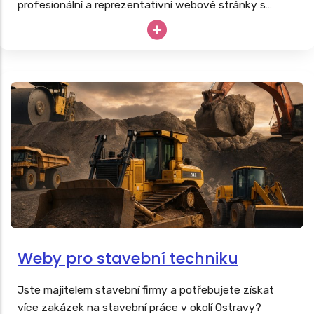
profesionální a reprezentativní webové stránky s
nabídkou masáží, fyzioterapie či rehabilitací další
podpůrné léčby. Stejně tak, jako tvoříme
weby pro
lékaře
, vyrobíme poctivé webovky i vám.
Weby pro stavební techniku
Jste majitelem stavební firmy a potřebujete získat
více zakázek na stavební práce v okolí Ostravy?