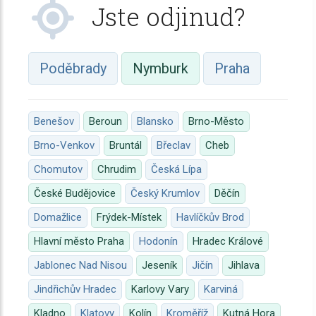
Jste odjinud?
Poděbrady
Nymburk
Praha
Benešov
Beroun
Blansko
Brno-Město
Brno-Venkov
Bruntál
Břeclav
Cheb
Chomutov
Chrudim
Česká Lípa
České Budějovice
Český Krumlov
Děčín
Domažlice
Frýdek-Místek
Havlíčkův Brod
Hlavní město Praha
Hodonín
Hradec Králové
Jablonec Nad Nisou
Jeseník
Jičín
Jihlava
Jindřichův Hradec
Karlovy Vary
Karviná
Kladno
Klatovy
Kolín
Kroměříž
Kutná Hora