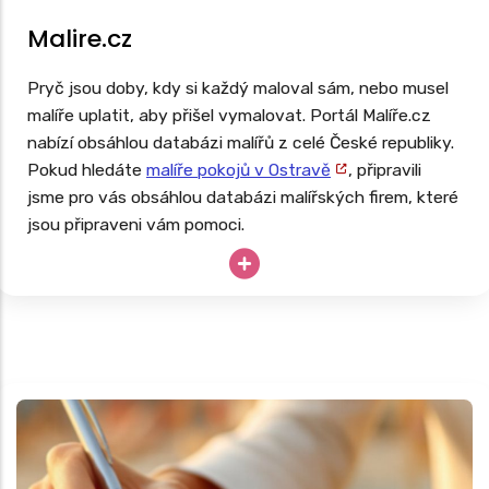
Malire.cz
Pryč jsou doby, kdy si každý maloval sám, nebo musel
malíře uplatit, aby přišel vymalovat. Portál Malíře.cz
nabízí obsáhlou databázi malířů z celé České republiky.
Pokud hledáte
malíře pokojů v Ostravě
, připravili
jsme pro vás obsáhlou databázi malířských firem, které
jsou připraveni vám pomoci.
Potřebujete vymalovat ihned, ale potřebujete si
nejprve ověřit recenze malířů ve vašem okolí? Pak
zkuste využít tento portál.