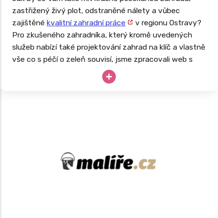
zastřižený živý plot, odstraněné nálety a vůbec
zajištěné
kvalitní zahradní práce
v regionu Ostravy?
Pro zkušeného zahradníka, který kromě uvedených
služeb nabízí také projektování zahrad na klíč a vlastně
vše co s péčí o zeleň souvisí, jsme zpracovali web s
rozsáhlou databází.
Takto navržený web má za cíl oslovit potenciální
zákazníky z lokalit, kde se v budoucnu rozhodnou své
služby nabízet. Web je tedy připraven na růst a expanzi
firmy.