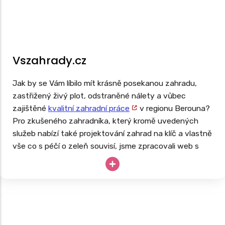
Vszahrady.cz
Jak by se Vám líbilo mít krásně posekanou zahradu,
zastřižený živý plot, odstraněné nálety a vůbec
zajištěné
kvalitní zahradní práce
v regionu Berouna?
Pro zkušeného zahradníka, který kromě uvedených
služeb nabízí také projektování zahrad na klíč a vlastně
vše co s péčí o zeleň souvisí, jsme zpracovali web s
rozsáhlou databází.
Takto navržený web má za cíl oslovit potenciální
zákazníky z lokalit, kde se v budoucnu rozhodnou své
služby nabízet. Web je tedy připraven na růst a expanzi
firmy.