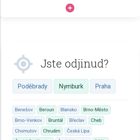
budovaný web vás dlouhodobě posune nad konkurenci.
Vaše drahocenné hodiny, know-how a špičkové
vybavení nesmí zahálet; proč své podnikání neopřít o
dlouhodobě úspěšný
web, který pracuje 24/7
?
Jste odjinud?
Poděbrady
Nymburk
Praha
Benešov
Beroun
Blansko
Brno-Město
Brno-Venkov
Bruntál
Břeclav
Cheb
Chomutov
Chrudim
Česká Lípa