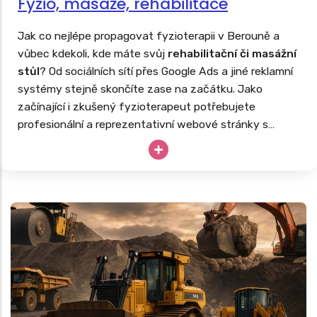
Fyzio, masáže, rehabilitace
Jak co nejlépe propagovat fyzioterapii v Berouně a
vůbec kdekoli, kde máte svůj
rehabilitační či masážní
stůl
? Od sociálních sítí přes Google Ads a jiné reklamní
systémy stejně skončíte zase na začátku. Jako
začínající i zkušený fyzioterapeut potřebujete
profesionální a reprezentativní webové stránky s
nabídkou masáží, fyzioterapie či rehabilitací další
podpůrné léčby. Stejně tak, jako tvoříme
weby pro
lékaře
, vyrobíme poctivé webovky i vám.