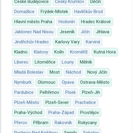
České Budějovice
Český Krumlov
Děčín
Domažlice
Frýdek-Místek
Havlíčkův Brod
Hlavní město Praha
Hodonín
Hradec Králové
Jablonec Nad Nisou
Jeseník
Jičín
Jihlava
Jindřichův Hradec
Karlovy Vary
Karviná
Kladno
Klatovy
Kolín
Kroměříž
Kutná Hora
Liberec
Litoměřice
Louny
Mělník
Mladá Boleslav
Most
Náchod
Nový Jičín
Nymburk
Olomouc
Opava
Ostrava-Město
Pardubice
Pelhřimov
Písek
Plzeň-Jih
Plzeň-Město
Plzeň-Sever
Prachatice
Praha-Východ
Praha-Západ
Prostějov
Přerov
Příbram
Rakovník
Rokycany
Rychnov Nad Kněžnou
Semily
Sokolov