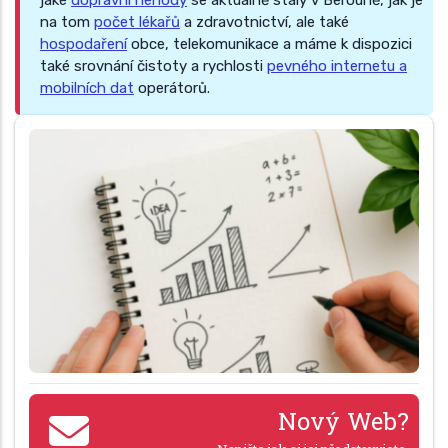
jaké
dopravní nehody
se aktuálně staly v Berouně, jak je
na tom
počet lékařů
a zdravotnictví, ale také
hospodaření
obce, telekomunikace a máme k dispozici
také srovnání čistoty a rychlosti
pevného internetu a
mobilních dat
operátorů.
Nový Web?