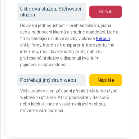
Úklidová služba, Stěhovací
Servis
služba
Důvěra a jednoduchost – přehled balíčků, jasná
cena, hodnocení klientů a snadné objednání. Lidé a
firmy hledající úklidové služby v okrese
Beroun
chtějí firmy, které se transparentně prezentují na
internetu, mají důvěryhodný profil, nabízejí
profesionální služby a disponují kvalitním
pojištěním odpovědnosti.
Potřebuji jiný druh webu
Napište
Výše uvádíme jen základní přehled některých typů
webových stránek. Ať už podnikáte v Berouně
nebo kdekoli jinde a v jakémkoli jiném oboru,
můžeme vám pomoci.