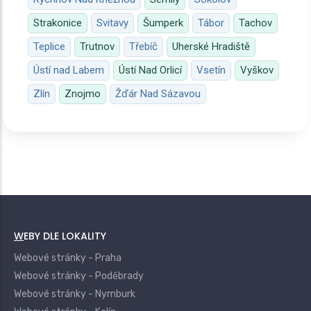
Strakonice
Svitavy
Šumperk
Tábor
Tachov
Teplice
Trutnov
Třebíč
Uherské Hradiště
Ústí nad Labem
Ústí Nad Orlicí
Vsetín
Vyškov
Zlín
Znojmo
Žďár Nad Sázavou
WEBY DLE LOKALITY
Webové stránky - Praha
Webové stránky - Poděbrady
Webové stránky - Nymburk