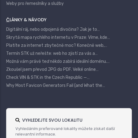
Weby pro řemeslníky a služby
ČLÁNKY & NÁVODY
Digitální ráj, nebo odpojená divočina? Jak je to…
Skrytá mapa rychlého internetu v Praze: Víme, kde…
Platíte za internet zbytečně moc? Konečně web,…
Termín STK už neřešte: web ho zjistí za vás a…
Možná vám právě teď někdo zabírá ideální doménu.…
Zkoušel jsem převod JPG do PDF. Velké online…
Check VIN & STK in the Czech Republic —…
Why Most Favicon Generators Fail (and What the…
VYHLEDEJTE SVOU LOKALITU
Vyhledáním preferované lokality můžete získat další
relevantní informace.