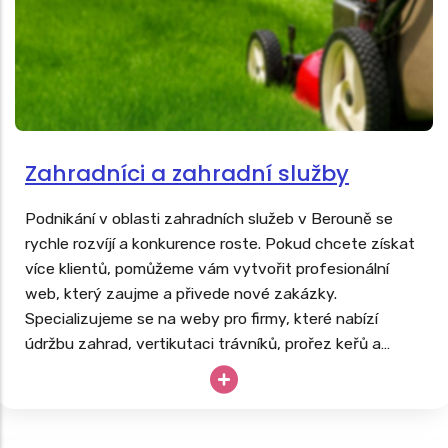
Zahradníci a zahradní služby
Podnikání v oblasti zahradních služeb v Berouně se
rychle rozvíjí a konkurence roste. Pokud chcete získat
více klientů, pomůžeme vám vytvořit profesionální
web, který zaujme a přivede nové zakázky.
Specializujeme se na weby pro firmy, které nabízí
údržbu zahrad, vertikutaci trávníků, prořez keřů a
stromů, instalaci zavlažovacích systémů či kompletní
realizace zahrad. Podívejte se na naši nabídku
webů
pro zahradníky
a získejte náskok před konkurencí v
regionu.