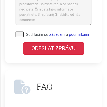
Pro odeslání musite odsouhlasit naše
Souhlasím se
zásadami
a
podmínkami
.
podmínky.
FAQ