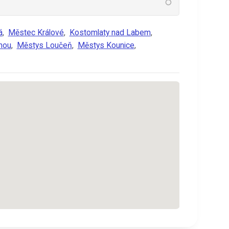
á
,
Městec Králové
,
Kostomlaty nad Labem
,
inou
,
Městys Loučeň
,
Městys Kounice
,