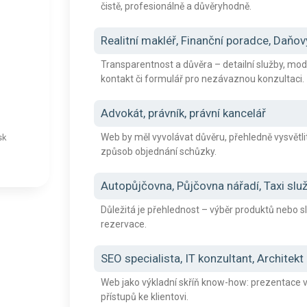
čistě, profesionálně a důvěryhodně.
Realitní makléř, Finanční poradce, Daňo
Transparentnost a důvěra – detailní služby, mode
kontakt či formulář pro nezávaznou konzultaci.
Advokát, právník, právní kancelář
Web by měl vyvolávat důvěru, přehledně vysvětl
sk
způsob objednání schůzky.
Autopůjčovna, Půjčovna nářadí, Taxi slu
Důležitá je přehlednost – výběr produktů nebo s
rezervace.
SEO specialista, IT konzultant, Architekt
Web jako výkladní skříň know-how: prezentace vý
přístupů ke klientovi.