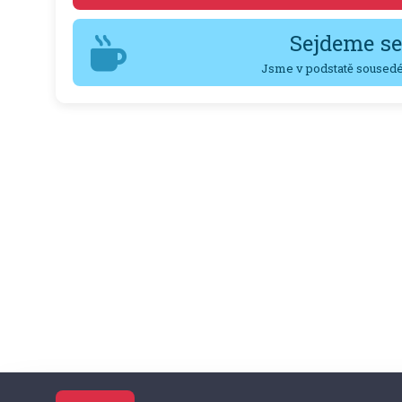
Sejdeme se
Jsme v podstatě sousedé 