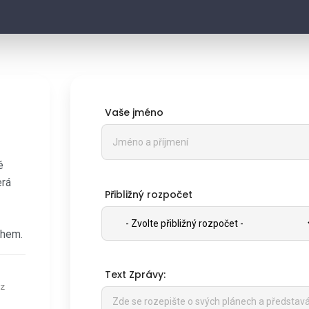
Vaše jméno
é
erá
Přibližný rozpočet
rhem.
Text Zprávy:
ez