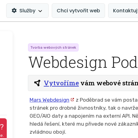
MAIN
NAVIGATION
Služby
Chci vytvořit web
Kontaktuj
Tvorba webových stránek
Webdesign Pod
Vytvoříme
vám webové strá
Mars Webdesign
z Poděbrad se vám postar
stránek pro drobné živnostníky, tak o navr
GEO/AIO daty a napojením na externí API. N
hledá řešení, které mu přivede nové zákazní
?
zvládnou obojí.
te.