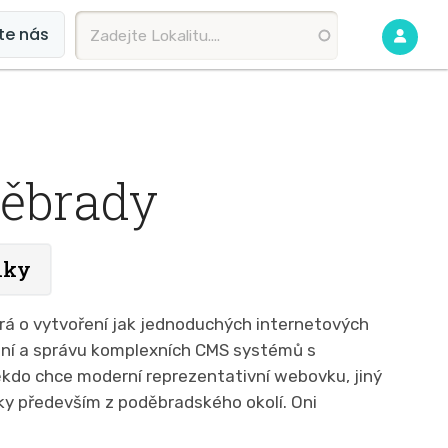
te nás
ěbrady
nky
á o vytvoření jak jednoduchých internetových
žení a správu komplexních CMS systémů s
ěkdo chce moderní reprezentativní webovku, jiný
ky především z poděbradského okolí. Oni