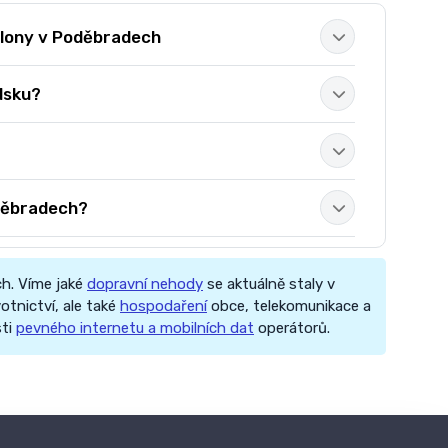
alony v Poděbradech
dsku?
oděbradech?
h. Víme jaké
dopravní nehody
se aktuálně staly v
otnictví, ale také
hospodaření
obce, telekomunikace a
sti
pevného internetu a mobilních dat
operátorů.