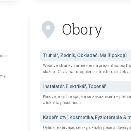
Obory
Truhlář, Zedník, Obkladač, Malíř pokojů
doucí
Webové stránky zaměřené na prezentaci portfoli
:
služeb. Důraz na fotogalerie, strukturu služeb a
rvky
Instalatér, Elektrikář, Topenář
Klíčové je rychlé spojení se zákazníkem – přehl
a lokalita působnosti.
Kadeřnictví, Kosmetika, Fyzioterapie &
Online rezervace, ceníky, ukázky péče a důvěry