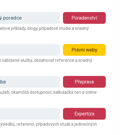
vý poradce
Poradenství
lové příklady, blogy, případové studie a snadný
Právní weby
it nabízené služby, obsahovat reference a snadný
žba
Přeprava
lužeb, okamžitá dostupnost, kalkulačka cen a online
Expertiza
sledků, referencí, případových studií a jedinečných