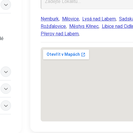
Nymburk
,
Milovice
,
Lysá nad Labem
,
Sadsk
Rožďalovice
,
Městys Křinec
,
Libice nad Cidl
Přerov nad Labem
,
dé