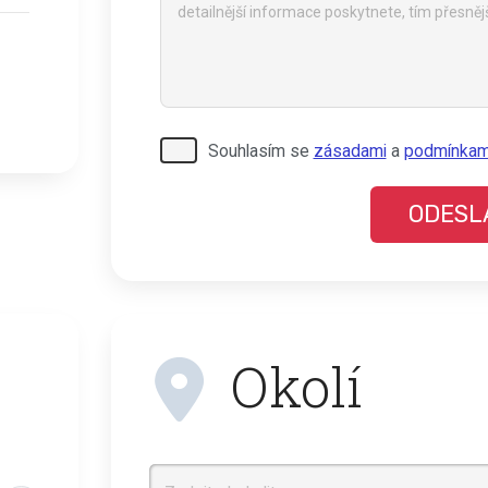
Pro
Souhlasím se
zásadami
a
podmínkam
odeslání
musite
odsouhlasit
naše
podmínky.
Okolí