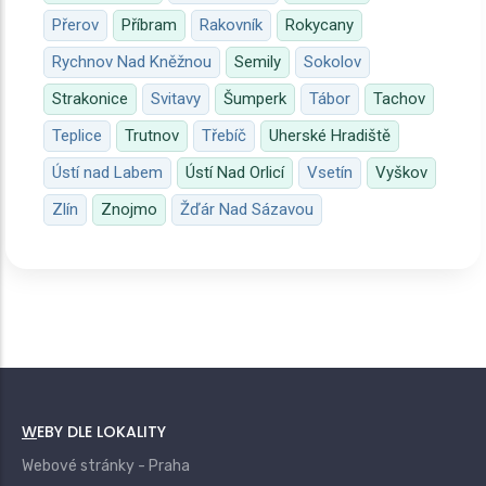
Přerov
Příbram
Rakovník
Rokycany
Rychnov Nad Kněžnou
Semily
Sokolov
Strakonice
Svitavy
Šumperk
Tábor
Tachov
Teplice
Trutnov
Třebíč
Uherské Hradiště
Ústí nad Labem
Ústí Nad Orlicí
Vsetín
Vyškov
Zlín
Znojmo
Žďár Nad Sázavou
WEBY DLE LOKALITY
Webové stránky - Praha