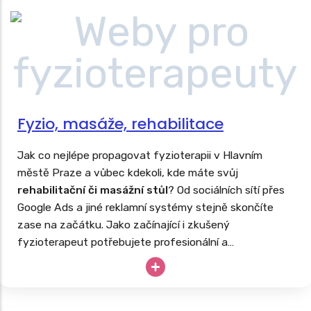
Fyzio, masáže, rehabilitace
Jak co nejlépe propagovat fyzioterapii v Hlavním
městě Praze a vůbec kdekoli, kde máte svůj
rehabilitační či masážní stůl
? Od sociálních sítí přes
Google Ads a jiné reklamní systémy stejně skončíte
zase na začátku. Jako začínající i zkušený
fyzioterapeut potřebujete profesionální a
reprezentativní webové stránky s nabídkou masáží,
fyzioterapie či rehabilitací další podpůrné léčby. Stejně
tak, jako tvoříme
weby pro lékaře
, vyrobíme poctivé