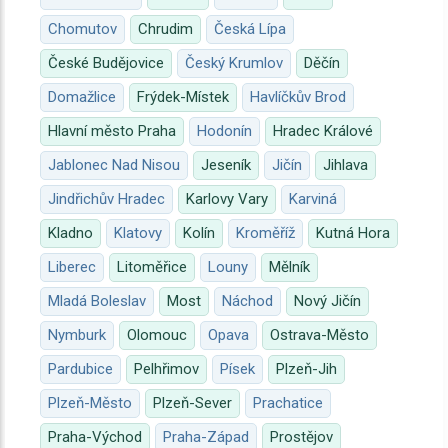
Chomutov
Chrudim
Česká Lípa
České Budějovice
Český Krumlov
Děčín
Domažlice
Frýdek-Místek
Havlíčkův Brod
Hlavní město Praha
Hodonín
Hradec Králové
Jablonec Nad Nisou
Jeseník
Jičín
Jihlava
Jindřichův Hradec
Karlovy Vary
Karviná
Kladno
Klatovy
Kolín
Kroměříž
Kutná Hora
Liberec
Litoměřice
Louny
Mělník
Mladá Boleslav
Most
Náchod
Nový Jičín
Nymburk
Olomouc
Opava
Ostrava-Město
Pardubice
Pelhřimov
Písek
Plzeň-Jih
Plzeň-Město
Plzeň-Sever
Prachatice
Praha-Východ
Praha-Západ
Prostějov