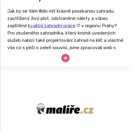
Jak by se Vám líbilo mít krásně posekanou zahradu,
zastřižený živý plot, odstraněné nálety a vůbec
zajištěné
kvalitní zahradní práce
v regionu Prahy?
Pro zkušeného zahradníka, který kromě uvedených
služeb nabízí také projektování zahrad na klíč a vlastně
vše co s péčí o zeleň souvisí, jsme zpracovali web s
rozsáhlou databází.
Takto navržený web má za cíl oslovit potenciální
zákazníky z lokalit, kde se v budoucnu rozhodnou své
služby nabízet. Web je tedy připraven na růst a expanzi
firmy.