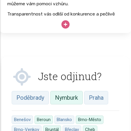
můžeme vám pomoci vzhůru.
Transparentnost vás odliší od konkurence a pečlivě
budovaný web vás dlouhodobě posune nad konkurenci.
Vaše drahocenné hodiny, know-how a špičkové
vybavení nesmí zahálet; proč své podnikání neopřít o
dlouhodobě úspěšný
web, který pracuje 24/7
?
Jste odjinud?
Poděbrady
Nymburk
Praha
Benešov
Beroun
Blansko
Brno-Město
Brno-Venkov
Bruntál
Břeclav
Cheb