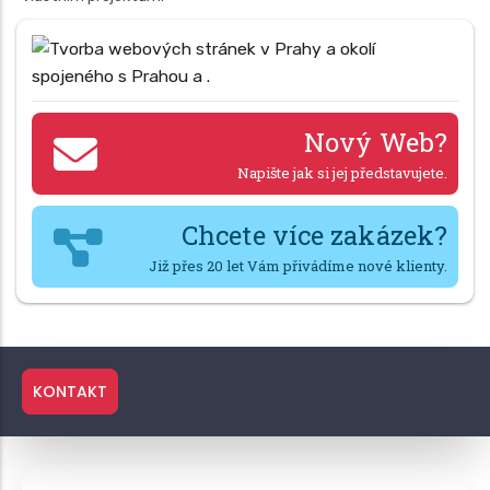
Nový Web?
Napište jak si jej představujete.
Chcete více zakázek?
Již přes 20 let Vám přivádíme nové klienty.
KONTAKT