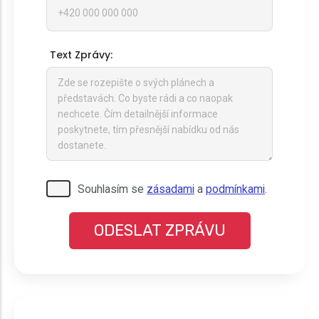
Text Zprávy:
Pro odeslání musite odsouhlasit naše
Souhlasím se
zásadami
a
podmínkami
.
podmínky.