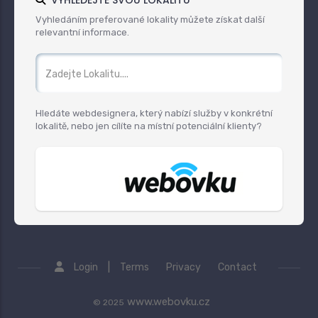
VYHLEDEJTE SVOU LOKALITU
Vyhledáním preferované lokality můžete získat další
relevantní informace.
Hledáte webdesignera, který nabízí služby v konkrétní
lokalitě, nebo jen cílíte na místní potenciální klienty?
|
Login
Terms
Privacy
Contact
www.webovku.cz
© 2025