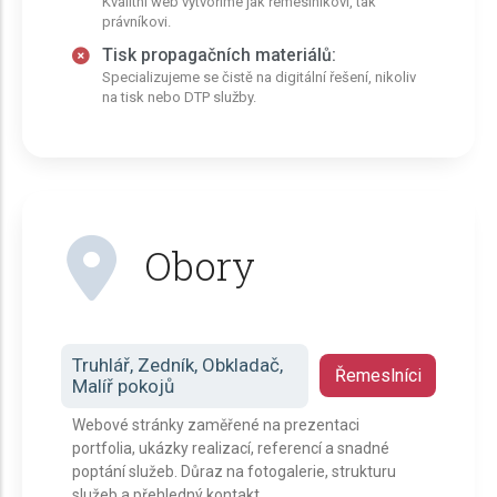
Kvalitní web vytvoříme jak řemeslníkovi, tak
právníkovi.
Tisk propagačních materiálů:
Specializujeme se čistě na digitální řešení, nikoliv
na tisk nebo DTP služby.
Obory
Truhlář, Zedník, Obkladač,
Řemeslníci
Malíř pokojů
Webové stránky zaměřené na prezentaci
portfolia, ukázky realizací, referencí a snadné
poptání služeb. Důraz na fotogalerie, strukturu
služeb a přehledný kontakt.