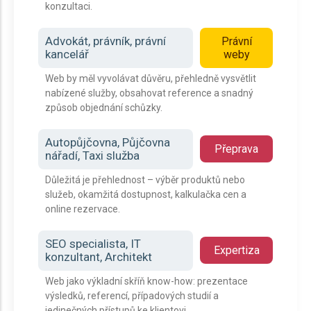
konzultaci.
Advokát, právník, právní
Právní
kancelář
weby
Web by měl vyvolávat důvěru, přehledně vysvětlit
nabízené služby, obsahovat reference a snadný
způsob objednání schůzky.
Autopůjčovna, Půjčovna
Přeprava
nářadí, Taxi služba
Důležitá je přehlednost – výběr produktů nebo
služeb, okamžitá dostupnost, kalkulačka cen a
online rezervace.
SEO specialista, IT
Expertiza
konzultant, Architekt
Web jako výkladní skříň know-how: prezentace
výsledků, referencí, případových studií a
jedinečných přístupů ke klientovi.