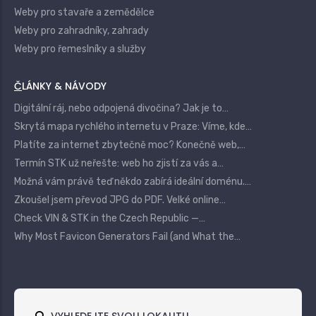
Weby pro stavaře a zemědělce
Weby pro zahradníky, zahrady
Weby pro řemeslníky a služby
ČLÁNKY & NÁVODY
Digitální ráj, nebo odpojená divočina? Jak je to…
Skrytá mapa rychlého internetu v Praze: Víme, kde…
Platíte za internet zbytečně moc? Konečně web,…
Termín STK už neřešte: web ho zjistí za vás a…
Možná vám právě teď někdo zabírá ideální doménu.…
Zkoušel jsem převod JPG do PDF. Velké online…
Check VIN & STK in the Czech Republic —…
Why Most Favicon Generators Fail (and What the…