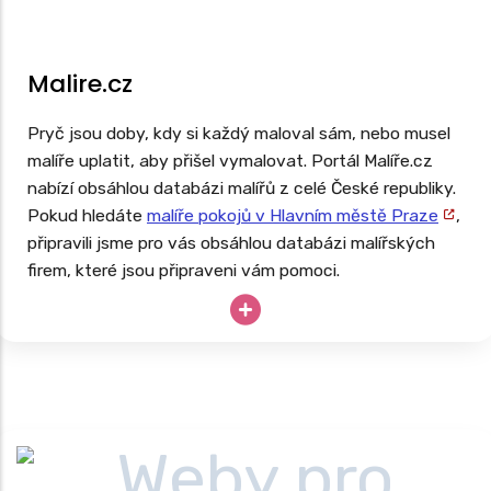
Malire.cz
Pryč jsou doby, kdy si každý maloval sám, nebo musel
malíře uplatit, aby přišel vymalovat. Portál Malíře.cz
nabízí obsáhlou databázi malířů z celé České republiky.
Pokud hledáte
malíře pokojů v Hlavním městě Praze
,
připravili jsme pro vás obsáhlou databázi malířských
firem, které jsou připraveni vám pomoci.
Potřebujete vymalovat ihned, ale potřebujete si
nejprve ověřit recenze malířů ve vašem okolí? Pak
zkuste využít tento portál.