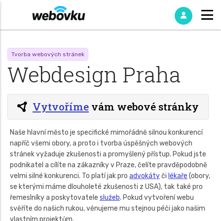
Tvorba webových stránek
Webdesign Praha
Vytvoříme
vám webové stránky
Naše hlavní město je specifické mimořádně silnou konkurencí
napříč všemi obory, a proto i tvorba úspěšných webových
stránek vyžaduje zkušenosti a promyšlený přístup. Pokud jste
podnikatel a cílíte na zákazníky v Praze, čelíte pravděpodobně
velmi silné konkurenci. To platí jak pro
advokáty
či
lékaře
(obory,
se kterými máme dlouholeté zkušenosti z USA), tak také pro
řemeslníky a poskytovatele
služeb
. Pokud vytvoření webu
svěříte do našich rukou, věnujeme mu stejnou péči jako našim
vlastním projektům.