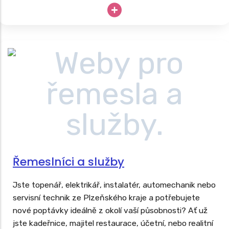
stromů, instalaci zavlažovacích systémů či kompletní
realizace zahrad. Podívejte se na naši nabídku
webů
pro zahradníky
a získejte náskok před konkurencí v
regionu.
Řemeslníci a služby
Jste topenář, elektrikář, instalatér, automechanik nebo
servisní technik ze Plzeňského kraje a potřebujete
nové poptávky ideálně z okolí vaší působnosti? Ať už
jste kadeřnice, majitel restaurace, účetní, nebo realitní