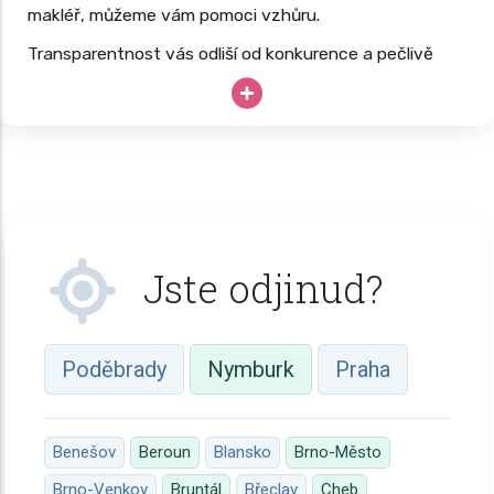
makléř, můžeme vám pomoci vzhůru.
Transparentnost vás odliší od konkurence a pečlivě
budovaný web vás dlouhodobě posune nad konkurenci.
Vaše drahocenné hodiny, know-how a špičkové
vybavení nesmí zahálet; proč své podnikání neopřít o
dlouhodobě úspěšný
web, který pracuje 24/7
?
Jste odjinud?
Poděbrady
Nymburk
Praha
Benešov
Beroun
Blansko
Brno-Město
Brno-Venkov
Bruntál
Břeclav
Cheb