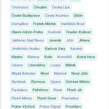
Chomutov
Chrudim
Česká Lípa
České Budějovice
Český Krumlov
Děčín
Domažlice
Frýdek-Místek
Havlíčkův Brod
Hlavní město Praha
Hodonín
Hradec Králové
Jablonec Nad Nisou
Jeseník
Jičín
Jihlava
Jindřichův Hradec
Karlovy Vary
Karviná
Kladno
Klatovy
Kolín
Kroměříž
Kutná Hora
Liberec
Litoměřice
Louny
Mělník
Mladá Boleslav
Most
Náchod
Nový Jičín
Nymburk
Olomouc
Opava
Ostrava-Město
Pardubice
Pelhřimov
Písek
Plzeň-Jih
Plzeň-Město
Plzeň-Sever
Prachatice
Praha-Východ
Praha-Západ
Prostějov