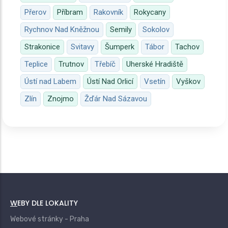
Přerov
Příbram
Rakovník
Rokycany
Rychnov Nad Kněžnou
Semily
Sokolov
Strakonice
Svitavy
Šumperk
Tábor
Tachov
Teplice
Trutnov
Třebíč
Uherské Hradiště
Ústí nad Labem
Ústí Nad Orlicí
Vsetín
Vyškov
Zlín
Znojmo
Žďár Nad Sázavou
WEBY DLE LOKALITY
Webové stránky - Praha