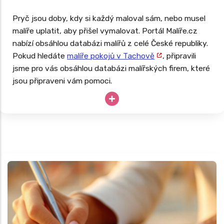
Pryč jsou doby, kdy si každý maloval sám, nebo musel
malíře uplatit, aby přišel vymalovat. Portál Malíře.cz
nabízí obsáhlou databázi malířů z celé České republiky.
Pokud hledáte
malíře pokojů v Tachově
, připravili
jsme pro vás obsáhlou databázi malířských firem, které
jsou připraveni vám pomoci.
Potřebujete vymalovat ihned, ale potřebujete si
nejprve ověřit recenze malířů ve vašem okolí? Pak
zkuste využít tento portál.