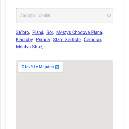
Stříbro
,
Planá
,
Bor
,
Městys Chodová Planá
,
Kladruby
,
Přimda
,
Staré Sedliště
,
Černošín
,
Městys Stráž
,