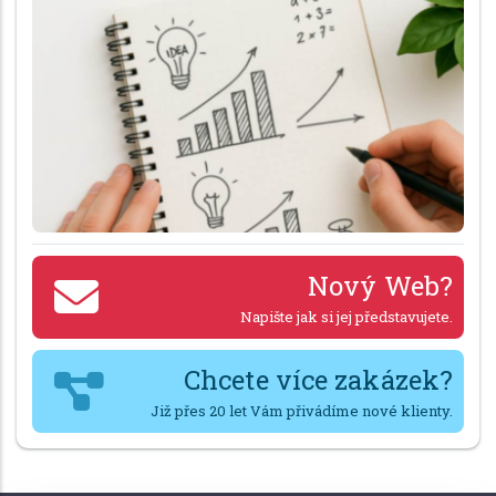
Nový Web?
Napište jak si jej představujete.
Chcete více zakázek?
Již přes 20 let Vám přivádíme nové klienty.