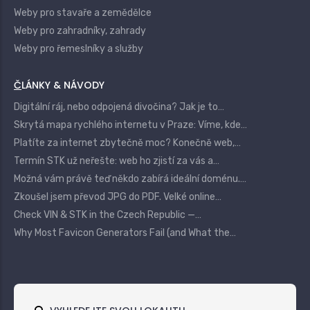
Weby pro stavaře a zemědělce
Weby pro zahradníky, zahrady
Weby pro řemeslníky a služby
ČLÁNKY & NÁVODY
Digitální ráj, nebo odpojená divočina? Jak je to…
Skrytá mapa rychlého internetu v Praze: Víme, kde…
Platíte za internet zbytečně moc? Konečně web,…
Termín STK už neřešte: web ho zjistí za vás a…
Možná vám právě teď někdo zabírá ideální doménu.…
Zkoušel jsem převod JPG do PDF. Velké online…
Check VIN & STK in the Czech Republic —…
Why Most Favicon Generators Fail (and What the…