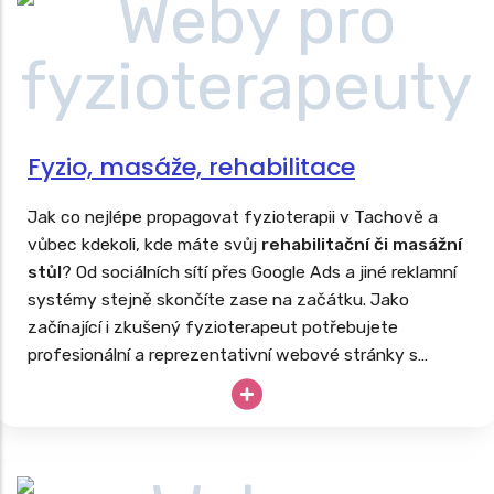
Fyzio, masáže, rehabilitace
Jak co nejlépe propagovat fyzioterapii v Tachově a
vůbec kdekoli, kde máte svůj
rehabilitační či masážní
stůl
? Od sociálních sítí přes Google Ads a jiné reklamní
systémy stejně skončíte zase na začátku. Jako
začínající i zkušený fyzioterapeut potřebujete
profesionální a reprezentativní webové stránky s
nabídkou masáží, fyzioterapie či rehabilitací další
podpůrné léčby. Stejně tak, jako tvoříme
weby pro
lékaře
, vyrobíme poctivé webovky i vám.