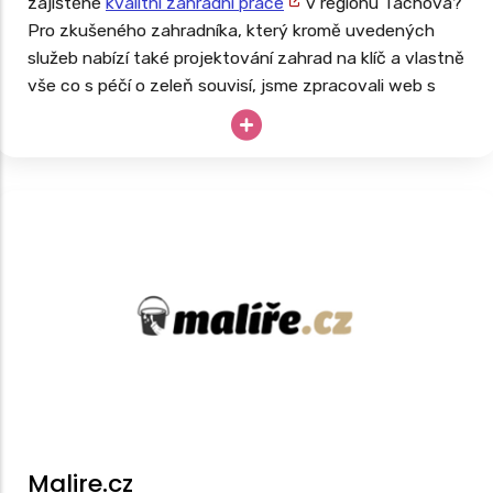
zajištěné
kvalitní zahradní práce
v regionu Tachova?
Pro zkušeného zahradníka, který kromě uvedených
služeb nabízí také projektování zahrad na klíč a vlastně
vše co s péčí o zeleň souvisí, jsme zpracovali web s
rozsáhlou databází.
Takto navržený web má za cíl oslovit potenciální
zákazníky z lokalit, kde se v budoucnu rozhodnou své
služby nabízet. Web je tedy připraven na růst a expanzi
firmy.
Malire.cz