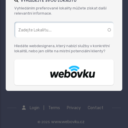
VYHLEDEJTE SVOU LOKALITU
Vyhledáním preferované lokality můžete získat další
relevantní informace.
Hledáte webdesignera, který nabízí služby v konkrétní
lokalitě, nebo jen cílíte na místní potenciální klienty?
|
Login
Terms
Privacy
Contact
www.webovku.cz
© 2025