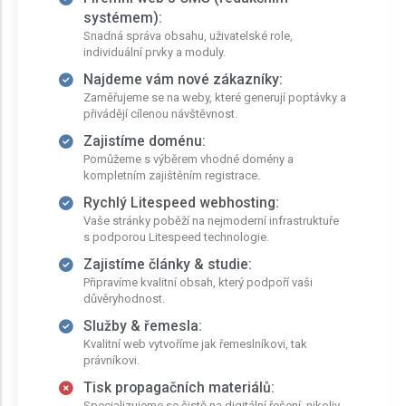
systémem):
Snadná správa obsahu, uživatelské role,
individuální prvky a moduly.
Najdeme vám nové zákazníky:
Zaměřujeme se na weby, které generují poptávky a
přivádějí cílenou návštěvnost.
Zajistíme doménu:
Pomůžeme s výběrem vhodné domény a
kompletním zajištěním registrace.
Rychlý Litespeed webhosting:
Vaše stránky poběží na nejmoderní infrastruktuře
s podporou Litespeed technologie.
Zajistíme články & studie:
Připravíme kvalitní obsah, který podpoří vaši
důvěryhodnost.
Služby & řemesla:
Kvalitní web vytvoříme jak řemeslníkovi, tak
právníkovi.
Tisk propagačních materiálů:
Specializujeme se čistě na digitální řešení, nikoliv