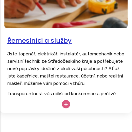
Řemeslníci a služby
Jste topenář, elektrikář, instalatér, automechanik nebo
servisní technik ze Středočeského kraje a potřebujete
nové poptávky ideálně z okolí vaší působnosti? Ať už
jste kadeřnice, majitel restaurace, účetní, nebo realitní
makléř, můžeme vám pomoci vzhůru.
Transparentnost vás odliší od konkurence a pečlivě
budovaný web vás dlouhodobě posune nad konkurenci.
Vaše drahocenné hodiny, know-how a špičkové
vybavení nesmí zahálet; proč své podnikání neopřít o
dlouhodobě úspěšný
web, který pracuje 24/7
?