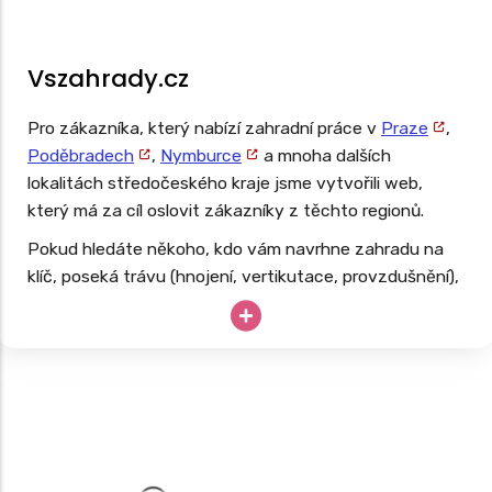
Vszahrady.cz
Pro zákazníka, který nabízí zahradní práce v
Praze
,
Poděbradech
,
Nymburce
a mnoha dalších
lokalitách středočeského kraje jsme vytvořili web,
který má za cíl oslovit zákazníky z těchto regionů.
Pokud hledáte někoho, kdo vám navrhne zahradu na
klíč, poseká trávu (hnojení, vertikutace, provzdušnění),
ostříhá živý plot, začistí zahradu, můžeme rozhodně
doporučit. Web, který jsme pro tuto službu připravili,
nabízí přehlednou databázi a je navržen tak, aby
pomohl cíleně oslovit domácnosti, podnikatele, města i
technické služby hledající spolehlivého partnera pro
dlouhodobou spolupráci a rozvoj zeleně.