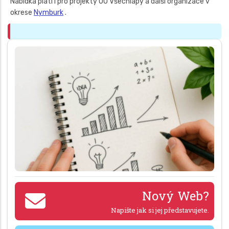
Nabídka platí i pro projekty OÚ Všechlapy a další organizace v
okrese
Nymburk
.
Nový Web?
Napište jak si jej představujete.