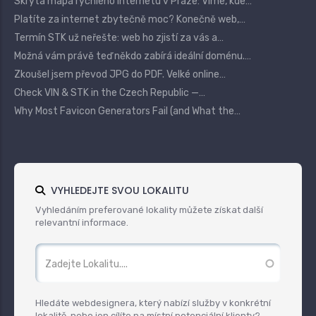
Skrytá mapa rychlého internetu v Praze: Víme, kde…
Platíte za internet zbytečně moc? Konečně web,…
Termín STK už neřešte: web ho zjistí za vás a…
Možná vám právě teď někdo zabírá ideální doménu.…
Zkoušel jsem převod JPG do PDF. Velké online…
Check VIN & STK in the Czech Republic —…
Why Most Favicon Generators Fail (and What the…
VYHLEDEJTE SVOU LOKALITU
Vyhledáním preferované lokality můžete získat další
relevantní informace.
Hledáte webdesignera, který nabízí služby v konkrétní
lokalitě, nebo jen cílíte na místní potenciální klienty?