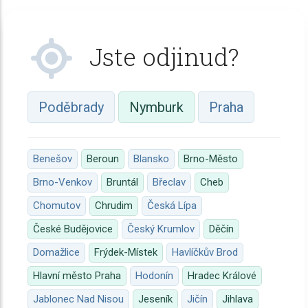
Jste odjinud?
Poděbrady
Nymburk
Praha
Benešov
Beroun
Blansko
Brno-Město
Brno-Venkov
Bruntál
Břeclav
Cheb
Chomutov
Chrudim
Česká Lípa
České Budějovice
Český Krumlov
Děčín
Domažlice
Frýdek-Místek
Havlíčkův Brod
Hlavní město Praha
Hodonín
Hradec Králové
Jablonec Nad Nisou
Jeseník
Jičín
Jihlava