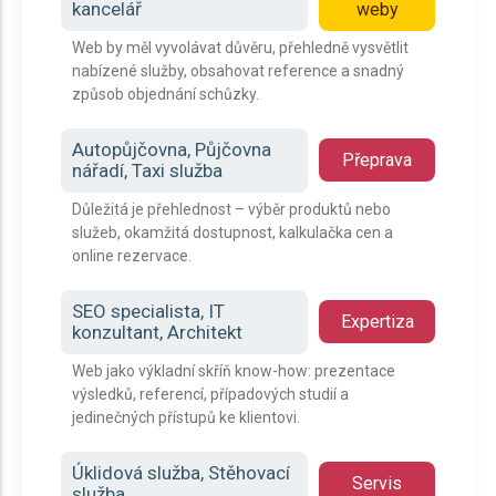
kancelář
weby
Web by měl vyvolávat důvěru, přehledně vysvětlit
nabízené služby, obsahovat reference a snadný
způsob objednání schůzky.
Autopůjčovna, Půjčovna
Přeprava
nářadí, Taxi služba
Důležitá je přehlednost – výběr produktů nebo
služeb, okamžitá dostupnost, kalkulačka cen a
online rezervace.
SEO specialista, IT
Expertiza
konzultant, Architekt
Web jako výkladní skříň know-how: prezentace
výsledků, referencí, případových studií a
jedinečných přístupů ke klientovi.
Úklidová služba, Stěhovací
Servis
služba