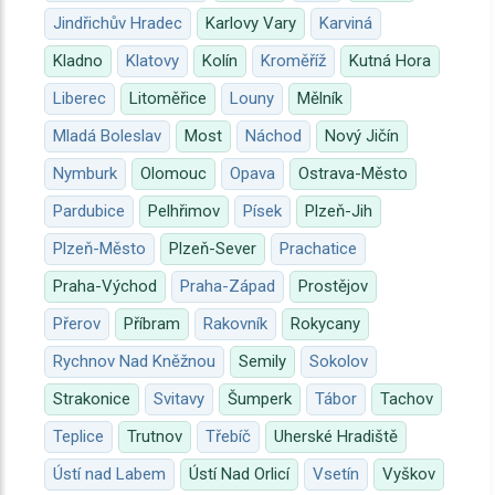
Jindřichův Hradec
Karlovy Vary
Karviná
Kladno
Klatovy
Kolín
Kroměříž
Kutná Hora
Liberec
Litoměřice
Louny
Mělník
Mladá Boleslav
Most
Náchod
Nový Jičín
Nymburk
Olomouc
Opava
Ostrava-Město
Pardubice
Pelhřimov
Písek
Plzeň-Jih
Plzeň-Město
Plzeň-Sever
Prachatice
Praha-Východ
Praha-Západ
Prostějov
Přerov
Příbram
Rakovník
Rokycany
Rychnov Nad Kněžnou
Semily
Sokolov
Strakonice
Svitavy
Šumperk
Tábor
Tachov
Teplice
Trutnov
Třebíč
Uherské Hradiště
Ústí nad Labem
Ústí Nad Orlicí
Vsetín
Vyškov