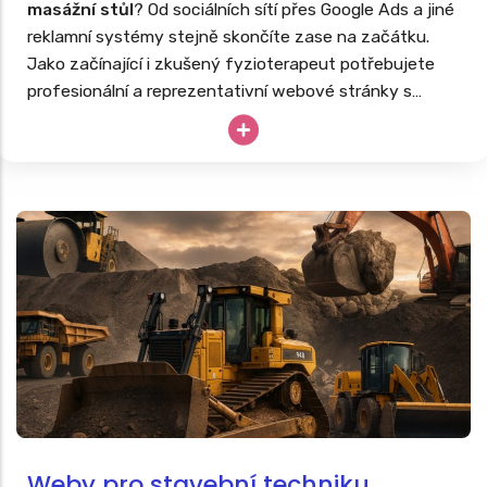
masážní stůl
? Od sociálních sítí přes Google Ads a jiné
reklamní systémy stejně skončíte zase na začátku.
Jako začínající i zkušený fyzioterapeut potřebujete
profesionální a reprezentativní webové stránky s
nabídkou masáží, fyzioterapie či rehabilitací další
podpůrné léčby. Stejně tak, jako tvoříme
weby pro
lékaře
, vyrobíme poctivé webovky i vám.
Weby pro stavební techniku