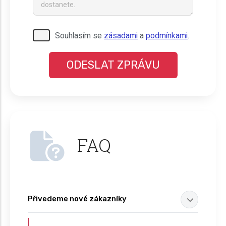
Pro odeslání musite odsouhlasit naše
Souhlasím se
zásadami
a
podmínkami
.
podmínky.
FAQ
Přivedeme nové zákazníky