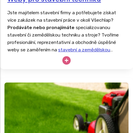
Jste majitelem stavební firmy a potřebujete získat
více zakázek na stavební práce v okolí Všechlap?
Prodáváte nebo pronajímáte
specializovanou
stavební či zemědělskou techniku a stroje? Tvoříme
profesionální, reprezentativní a obchodně úspěšné
weby se zaměřením na
stavební a zemědělskou
techniku
. Drahé stroje nesmějí zahálet, tak proč své
podnikání neopřít o dlouhodobě úspěšný web?