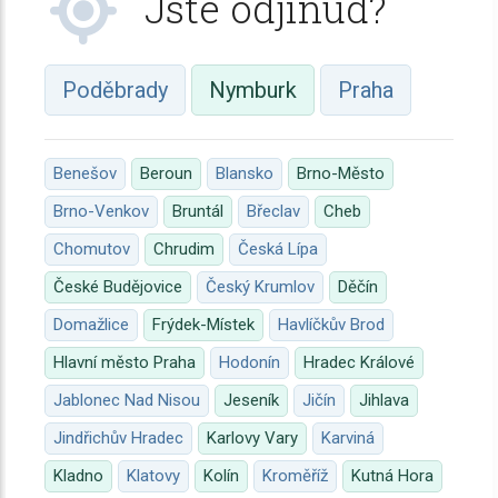
Jste odjinud?
Poděbrady
Nymburk
Praha
Benešov
Beroun
Blansko
Brno-Město
Brno-Venkov
Bruntál
Břeclav
Cheb
Chomutov
Chrudim
Česká Lípa
České Budějovice
Český Krumlov
Děčín
Domažlice
Frýdek-Místek
Havlíčkův Brod
Hlavní město Praha
Hodonín
Hradec Králové
Jablonec Nad Nisou
Jeseník
Jičín
Jihlava
Jindřichův Hradec
Karlovy Vary
Karviná
Kladno
Klatovy
Kolín
Kroměříž
Kutná Hora