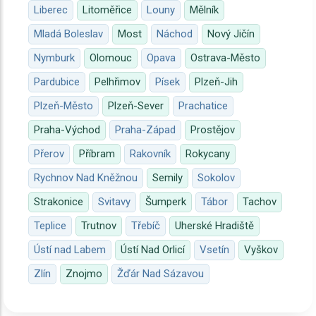
Liberec
Litoměřice
Louny
Mělník
Mladá Boleslav
Most
Náchod
Nový Jičín
Nymburk
Olomouc
Opava
Ostrava-Město
Pardubice
Pelhřimov
Písek
Plzeň-Jih
Plzeň-Město
Plzeň-Sever
Prachatice
Praha-Východ
Praha-Západ
Prostějov
Přerov
Příbram
Rakovník
Rokycany
Rychnov Nad Kněžnou
Semily
Sokolov
Strakonice
Svitavy
Šumperk
Tábor
Tachov
Teplice
Trutnov
Třebíč
Uherské Hradiště
Ústí nad Labem
Ústí Nad Orlicí
Vsetín
Vyškov
Zlín
Znojmo
Žďár Nad Sázavou