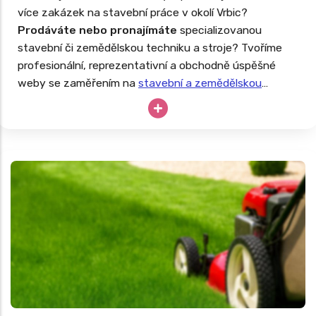
více zakázek na stavební práce v okolí Vrbic?
Prodáváte nebo pronajímáte
specializovanou
stavební či zemědělskou techniku a stroje? Tvoříme
profesionální, reprezentativní a obchodně úspěšné
weby se zaměřením na
stavební a zemědělskou
techniku
. Drahé stroje nesmějí zahálet, tak proč své
podnikání neopřít o dlouhodobě úspěšný web?