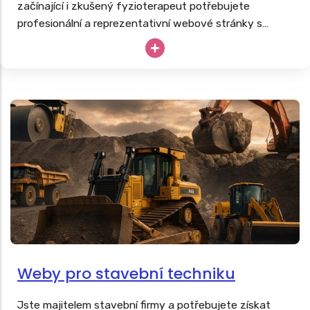
začínající i zkušený fyzioterapeut potřebujete
profesionální a reprezentativní webové stránky s
nabídkou masáží, fyzioterapie či rehabilitací další
podpůrné léčby. Stejně tak, jako tvoříme
weby pro
lékaře
, vyrobíme poctivé webovky i vám.
Weby pro stavební techniku
Jste majitelem stavební firmy a potřebujete získat