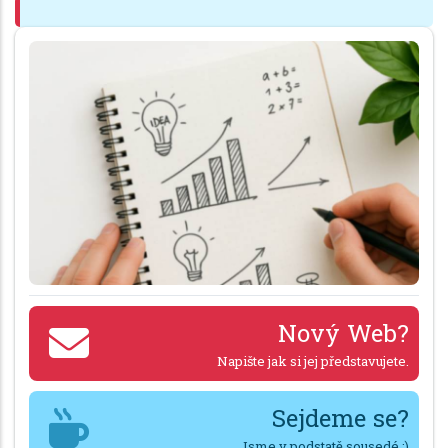
Nový Web?
Napište jak si jej představujete.
Sejdeme se?
Jsme v podstatě sousedé :)