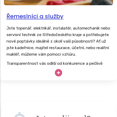
Řemeslníci a služby
Jste topenář, elektrikář, instalatér, automechanik nebo
servisní technik ze Středočeského kraje a potřebujete
nové poptávky ideálně z okolí vaší působnosti? Ať už
jste kadeřnice, majitel restaurace, účetní, nebo realitní
makléř, můžeme vám pomoci vzhůru.
Transparentnost vás odliší od konkurence a pečlivě
budovaný web vás dlouhodobě posune nad konkurenci.
Vaše drahocenné hodiny, know-how a špičkové
vybavení nesmí zahálet; proč své podnikání neopřít o
dlouhodobě úspěšný
web, který pracuje 24/7
?