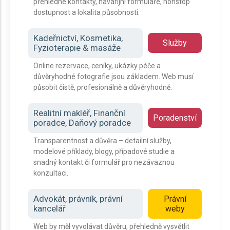
přehledné kontakty, havarijní formuláře, nonstop
dostupnost a lokalita působnosti.
Kadeřnictví, Kosmetika,
Služby
Fyzioterapie & masáže
Online rezervace, ceníky, ukázky péče a
důvěryhodné fotografie jsou základem. Web musí
působit čistě, profesionálně a důvěryhodně.
Realitní makléř, Finanční
Poradenství
poradce, Daňový poradce
Transparentnost a důvěra – detailní služby,
modelové příklady, blogy, případové studie a
snadný kontakt či formulář pro nezávaznou
konzultaci.
Advokát, právník, právní
Právní
kancelář
weby
Web by měl vyvolávat důvěru, přehledně vysvětlit