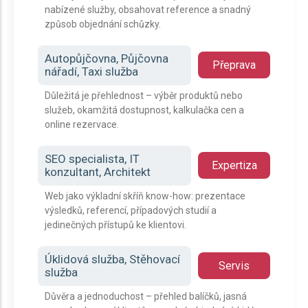
nabízené služby, obsahovat reference a snadný
způsob objednání schůzky.
Autopůjčovna, Půjčovna
Přeprava
nářadí, Taxi služba
Důležitá je přehlednost – výběr produktů nebo
služeb, okamžitá dostupnost, kalkulačka cen a
online rezervace.
SEO specialista, IT
Expertiza
konzultant, Architekt
Web jako výkladní skříň know-how: prezentace
výsledků, referencí, případových studií a
jedinečných přístupů ke klientovi.
Úklidová služba, Stěhovací
Servis
služba
Důvěra a jednoduchost – přehled balíčků, jasná