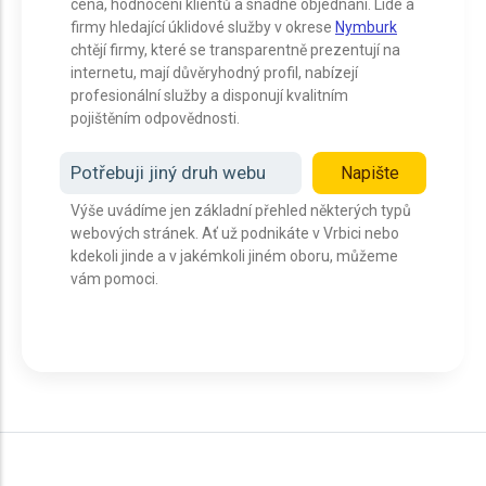
cena, hodnocení klientů a snadné objednání. Lidé a
firmy hledající úklidové služby v okrese
Nymburk
chtějí firmy, které se transparentně prezentují na
internetu, mají důvěryhodný profil, nabízejí
profesionální služby a disponují kvalitním
pojištěním odpovědnosti.
Potřebuji jiný druh webu
Napište
Výše uvádíme jen základní přehled některých typů
webových stránek. Ať už podnikáte v Vrbici nebo
kdekoli jinde a v jakémkoli jiném oboru, můžeme
vám pomoci.