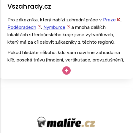
Vszahrady.cz
Pro zákazníka, který nabízí zahradní práce v
Praze
,
Poděbradech
,
Nymburce
a mnoha dalších
lokalitách středočeského kraje jsme vytvořili web,
který má za cíl oslovit zákazníky z těchto regionů.
Pokud hledáte někoho, kdo vám navrhne zahradu na
klíč, poseká trávu (hnojení, vertikutace, provzdušnění),
ostříhá živý plot, začistí zahradu, můžeme rozhodně
doporučit. Web, který jsme pro tuto službu připravili,
nabízí přehlednou databázi a je navržen tak, aby
pomohl cíleně oslovit domácnosti, podnikatele, města i
technické služby hledající spolehlivého partnera pro
dlouhodobou spolupráci a rozvoj zeleně.