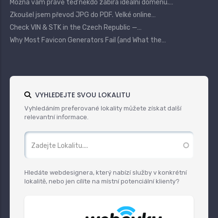
Možná vám právě teď někdo zabírá ideální doménu.…
Zkoušel jsem převod JPG do PDF. Velké online…
Check VIN & STK in the Czech Republic —…
Why Most Favicon Generators Fail (and What the…
VYHLEDEJTE SVOU LOKALITU
Vyhledáním preferované lokality můžete získat další
relevantní informace.
Hledáte webdesignera, který nabízí služby v konkrétní
lokalitě, nebo jen cílíte na místní potenciální klienty?