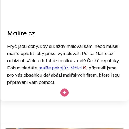
Malire.cz
Pryč jsou doby, kdy si každý maloval sám, nebo musel
malíře uplatit, aby přišel vymalovat. Portál Malíře.cz
nabízí obsáhlou databázi malířů z celé České republiky.
Pokud hledáte
malíře pokojů v Vrbici
, připravili jsme
pro vás obsáhlou databázi malířských firem, které jsou
připraveni vám pomoci.
Potřebujete vymalovat ihned, ale potřebujete si
nejprve ověřit recenze malířů ve vašem okolí? Pak
zkuste využít tento portál.