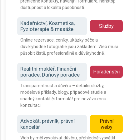
přehledné kontakty, havarijní formuláře, nonstop
dostupnost a lokalita působnosti.
Kadeřnictví, Kosmetika,
Služby
Fyzioterapie & masáže
Online rezervace, ceníky, ukázky péče a
důvěryhodné fotografie jsou základem. Web musí
působit čistě, profesionálně a důvěryhodně.
Realitní makléř, Finanční
Poradenství
poradce, Daňový poradce
Transparentnost a důvěra – detailní služby,
modelové příklady, blogy, případové studie a
snadný kontakt či formulář pro nezávaznou
konzultaci.
Advokát, právník, právní
Právní
kancelář
weby
Web by měl vyvolávat důvěru, přehledně vysvětlit