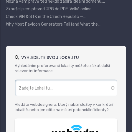
Možná vám právě teď někdo zabírá ideální doménu.…
Zkoušel jsem převod JPG do PDF. Velké online…
Check VIN & STK in the Czech Republic —…
Why Most Favicon Generators Fail (and What the…
VYHLEDEJTE SVOU LOKALITU
Vyhledáním preferované lokality můžete získat další
relevantní informace.
Hledáte webdesignera, který nabízí služby v konkrétní
lokalitě, nebo jen cílíte na místní potenciální klienty?