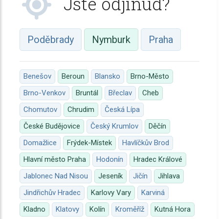
Jste odjinud?
Poděbrady
Nymburk
Praha
Benešov
Beroun
Blansko
Brno-Město
Brno-Venkov
Bruntál
Břeclav
Cheb
Chomutov
Chrudim
Česká Lípa
České Budějovice
Český Krumlov
Děčín
Domažlice
Frýdek-Místek
Havlíčkův Brod
Hlavní město Praha
Hodonín
Hradec Králové
Jablonec Nad Nisou
Jeseník
Jičín
Jihlava
Jindřichův Hradec
Karlovy Vary
Karviná
Kladno
Klatovy
Kolín
Kroměříž
Kutná Hora