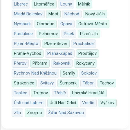
Liberec
Litoměřice
Louny
Mělník
Mladá Boleslav
Most
Náchod
Nový Jičín
Nymburk
Olomouc
Opava
Ostrava-Město
Pardubice
Pelhřimov
Písek
Plzeň-Jih
Plzeň-Město
Plzeň-Sever
Prachatice
Praha-Východ
Praha-Západ
Prostějov
Přerov
Příbram
Rakovník
Rokycany
Rychnov Nad Kněžnou
Semily
Sokolov
Strakonice
Svitavy
Šumperk
Tábor
Tachov
Teplice
Trutnov
Třebíč
Uherské Hradiště
Ústí nad Labem
Ústí Nad Orlicí
Vsetín
Vyškov
Zlín
Znojmo
Žďár Nad Sázavou