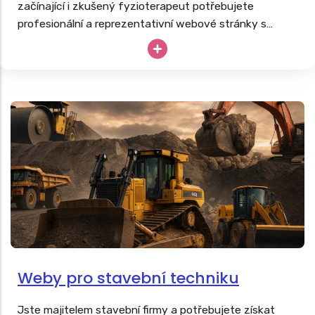
začínající i zkušený fyzioterapeut potřebujete
profesionální a reprezentativní webové stránky s
nabídkou masáží, fyzioterapie či rehabilitací další
podpůrné léčby. Stejně tak, jako tvoříme
weby pro
lékaře
, vyrobíme poctivé webovky i vám.
Weby pro stavební techniku
Jste majitelem stavební firmy a potřebujete získat