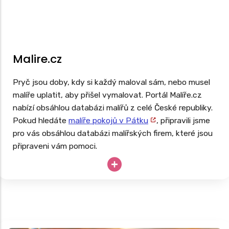
Malire.cz
Pryč jsou doby, kdy si každý maloval sám, nebo musel
malíře uplatit, aby přišel vymalovat. Portál Malíře.cz
nabízí obsáhlou databázi malířů z celé České republiky.
Pokud hledáte
malíře pokojů v Pátku
, připravili jsme
pro vás obsáhlou databázi malířských firem, které jsou
připraveni vám pomoci.
Potřebujete vymalovat ihned, ale potřebujete si
nejprve ověřit recenze malířů ve vašem okolí? Pak
zkuste využít tento portál.