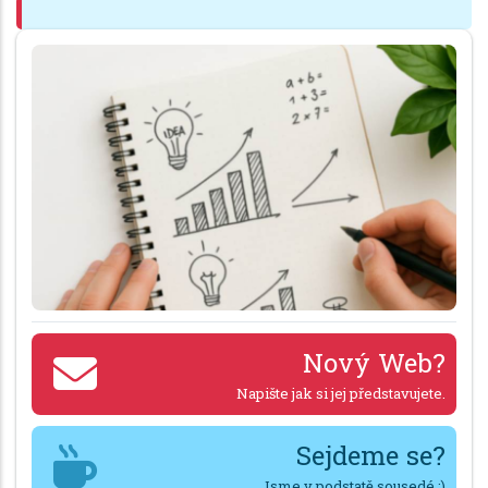
Nový Web?
Napište jak si jej představujete.
Sejdeme se?
Jsme v podstatě sousedé :)