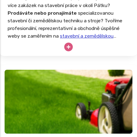
více zakázek na stavební práce v okolí Pátku?
Prodáváte nebo pronajímáte
specializovanou
stavební či zemědělskou techniku a stroje? Tvoříme
profesionální, reprezentativní a obchodně úspěšné
weby se zaměřením na
stavební a zemědělskou
techniku
. Drahé stroje nesmějí zahálet, tak proč své
podnikání neopřít o dlouhodobě úspěšný web?