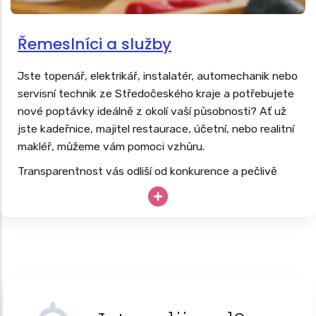
Řemeslníci a služby
Jste topenář, elektrikář, instalatér, automechanik nebo
servisní technik ze Středočeského kraje a potřebujete
nové poptávky ideálně z okolí vaší působnosti? Ať už
jste kadeřnice, majitel restaurace, účetní, nebo realitní
makléř, můžeme vám pomoci vzhůru.
Transparentnost vás odliší od konkurence a pečlivě
budovaný web vás dlouhodobě posune nad konkurenci.
Vaše drahocenné hodiny, know-how a špičkové
vybavení nesmí zahálet; proč své podnikání neopřít o
dlouhodobě úspěšný
web, který pracuje 24/7
?