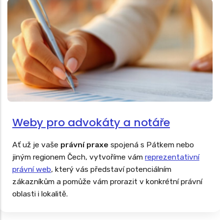
Weby pro advokáty a notáře
Ať už je vaše
právní praxe
spojená s Pátkem nebo
jiným regionem Čech, vytvoříme vám
reprezentativní
právní web
, který vás představí potenciálním
zákazníkům a pomůže vám prorazit v konkrétní právní
oblasti i lokalitě.