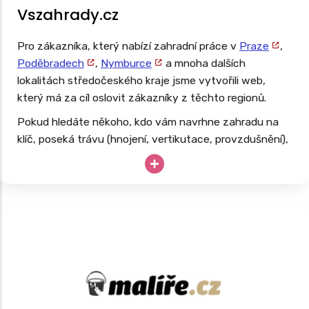
Vszahrady.cz
Pro zákazníka, který nabízí zahradní práce v
Praze
,
Poděbradech
,
Nymburce
a mnoha dalších
lokalitách středočeského kraje jsme vytvořili web,
který má za cíl oslovit zákazníky z těchto regionů.
Pokud hledáte někoho, kdo vám navrhne zahradu na
klíč, poseká trávu (hnojení, vertikutace, provzdušnění),
ostříhá živý plot, začistí zahradu, můžeme rozhodně
doporučit. Web, který jsme pro tuto službu připravili,
nabízí přehlednou databázi a je navržen tak, aby
pomohl cíleně oslovit domácnosti, podnikatele, města i
technické služby hledající spolehlivého partnera pro
dlouhodobou spolupráci a rozvoj zeleně.