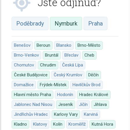
Jste odjinud?
Poděbrady
Nymburk
Praha
Benešov
Beroun
Blansko
Brno-Město
Brno-Venkov
Bruntál
Břeclav
Cheb
Chomutov
Chrudim
Česká Lípa
České Budějovice
Český Krumlov
Děčín
Domažlice
Frýdek-Místek
Havlíčkův Brod
Hlavní město Praha
Hodonín
Hradec Králové
Jablonec Nad Nisou
Jeseník
Jičín
Jihlava
Jindřichův Hradec
Karlovy Vary
Karviná
Kladno
Klatovy
Kolín
Kroměříž
Kutná Hora