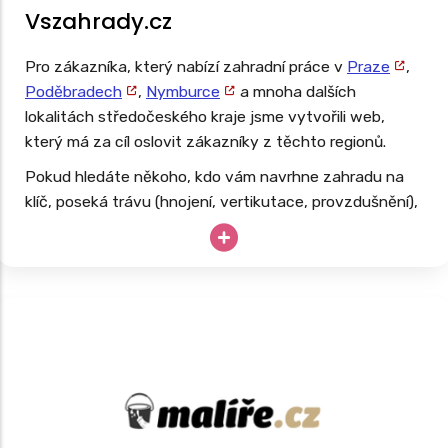
Vszahrady.cz
Pro zákazníka, který nabízí zahradní práce v
Praze
,
Poděbradech
,
Nymburce
a mnoha dalších
lokalitách středočeského kraje jsme vytvořili web,
který má za cíl oslovit zákazníky z těchto regionů.
Pokud hledáte někoho, kdo vám navrhne zahradu na
klíč, poseká trávu (hnojení, vertikutace, provzdušnění),
ostříhá živý plot, začistí zahradu, můžeme rozhodně
doporučit. Web, který jsme pro tuto službu připravili,
nabízí přehlednou databázi a je navržen tak, aby
pomohl cíleně oslovit domácnosti, podnikatele, města i
technické služby hledající spolehlivého partnera pro
dlouhodobou spolupráci a rozvoj zeleně.