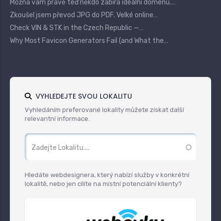
Možná vám právě teď někdo zabírá ideální doménu.…
Zkoušel jsem převod JPG do PDF. Velké online…
Check VIN & STK in the Czech Republic —…
Why Most Favicon Generators Fail (and What the…
VYHLEDEJTE SVOU LOKALITU
Vyhledáním preferované lokality můžete získat další
relevantní informace.
Hledáte webdesignera, který nabízí služby v konkrétní
lokalitě, nebo jen cílíte na místní potenciální klienty?