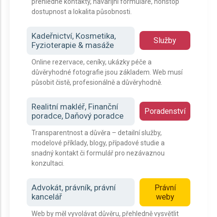
přehledné kontakty, havarijní formuláře, nonstop
dostupnost a lokalita působnosti.
Kadeřnictví, Kosmetika,
Služby
Fyzioterapie & masáže
Online rezervace, ceníky, ukázky péče a
důvěryhodné fotografie jsou základem. Web musí
působit čistě, profesionálně a důvěryhodně.
Realitní makléř, Finanční
Poradenství
poradce, Daňový poradce
Transparentnost a důvěra – detailní služby,
modelové příklady, blogy, případové studie a
snadný kontakt či formulář pro nezávaznou
konzultaci.
Advokát, právník, právní
Právní
kancelář
weby
Web by měl vyvolávat důvěru, přehledně vysvětlit