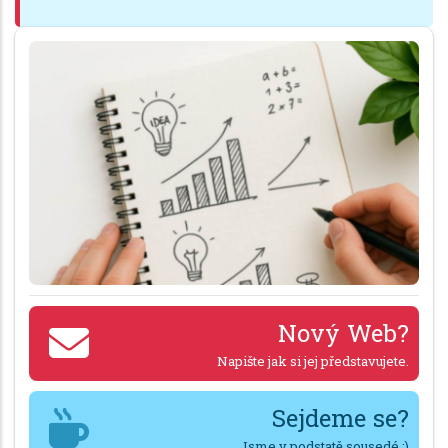
Nový Web?
Napište jak si jej představujete.
Sejdeme se?
Jsme v podstatě sousedé :)