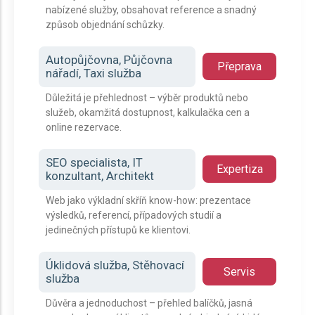
nabízené služby, obsahovat reference a snadný
způsob objednání schůzky.
Autopůjčovna, Půjčovna
Přeprava
nářadí, Taxi služba
Důležitá je přehlednost – výběr produktů nebo
služeb, okamžitá dostupnost, kalkulačka cen a
online rezervace.
SEO specialista, IT
Expertiza
konzultant, Architekt
Web jako výkladní skříň know-how: prezentace
výsledků, referencí, případových studií a
jedinečných přístupů ke klientovi.
Úklidová služba, Stěhovací
Servis
služba
Důvěra a jednoduchost – přehled balíčků, jasná