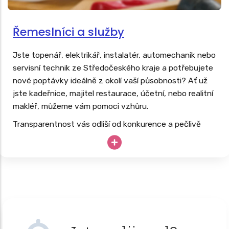
Řemeslníci a služby
Jste topenář, elektrikář, instalatér, automechanik nebo
servisní technik ze Středočeského kraje a potřebujete
nové poptávky ideálně z okolí vaší působnosti? Ať už
jste kadeřnice, majitel restaurace, účetní, nebo realitní
makléř, můžeme vám pomoci vzhůru.
Transparentnost vás odliší od konkurence a pečlivě
budovaný web vás dlouhodobě posune nad konkurenci.
Vaše drahocenné hodiny, know-how a špičkové
vybavení nesmí zahálet; proč své podnikání neopřít o
dlouhodobě úspěšný
web, který pracuje 24/7
?