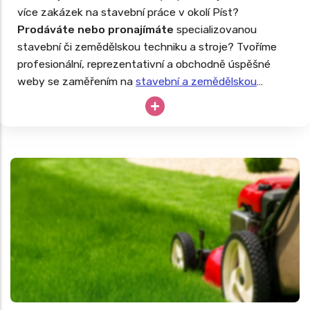
více zakázek na stavební práce v okolí Píst?
Prodáváte nebo pronajímáte
specializovanou
stavební či zemědělskou techniku a stroje? Tvoříme
profesionální, reprezentativní a obchodně úspěšné
weby se zaměřením na
stavební a zemědělskou
techniku
. Drahé stroje nesmějí zahálet, tak proč své
podnikání neopřít o dlouhodobě úspěšný web?