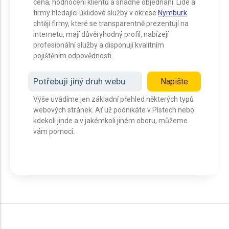
cena, hodnocení klientů a snadné objednání. Lidé a
firmy hledající úklidové služby v okrese
Nymburk
chtějí firmy, které se transparentně prezentují na
internetu, mají důvěryhodný profil, nabízejí
profesionální služby a disponují kvalitním
pojištěním odpovědnosti.
Potřebuji jiný druh webu
Napište
Výše uvádíme jen základní přehled některých typů
webových stránek. Ať už podnikáte v Pístech nebo
kdekoli jinde a v jakémkoli jiném oboru, můžeme
vám pomoci.