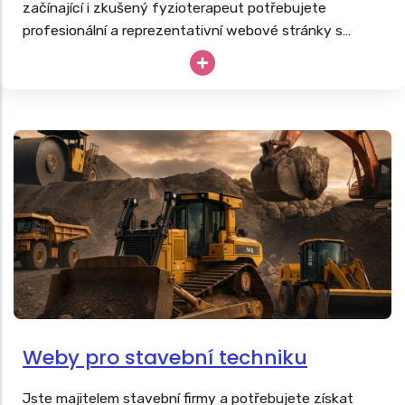
začínající i zkušený fyzioterapeut potřebujete
profesionální a reprezentativní webové stránky s
nabídkou masáží, fyzioterapie či rehabilitací další
podpůrné léčby. Stejně tak, jako tvoříme
weby pro
lékaře
, vyrobíme poctivé webovky i vám.
Weby pro stavební techniku
Jste majitelem stavební firmy a potřebujete získat