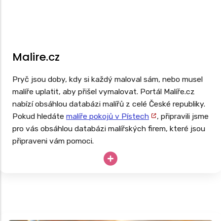
Malire.cz
Pryč jsou doby, kdy si každý maloval sám, nebo musel
malíře uplatit, aby přišel vymalovat. Portál Malíře.cz
nabízí obsáhlou databázi malířů z celé České republiky.
Pokud hledáte
malíře pokojů v Pístech
, připravili jsme
pro vás obsáhlou databázi malířských firem, které jsou
připraveni vám pomoci.
Potřebujete vymalovat ihned, ale potřebujete si
nejprve ověřit recenze malířů ve vašem okolí? Pak
zkuste využít tento portál.