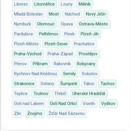
Liberec
Litoměřice
Louny
Mělník
Mladá Boleslav
Most
Náchod
Nový Jičín
Nymburk
Olomouc
Opava
Ostrava-Město
Pardubice
Pelhřimov
Písek
Plzeň-Jih
Plzeň-Město
Plzeň-Sever
Prachatice
Praha-Východ
Praha-Západ
Prostějov
Přerov
Příbram
Rakovník
Rokycany
Rychnov Nad Kněžnou
Semily
Sokolov
Strakonice
Svitavy
Šumperk
Tábor
Tachov
Teplice
Trutnov
Třebíč
Uherské Hradiště
Ústí nad Labem
Ústí Nad Orlicí
Vsetín
Vyškov
Zlín
Znojmo
Žďár Nad Sázavou