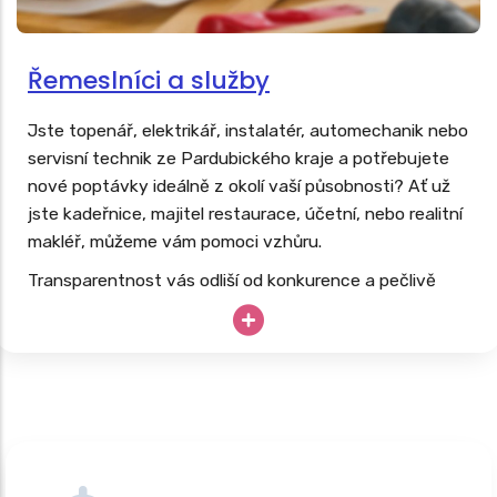
Řemeslníci a služby
Jste topenář, elektrikář, instalatér, automechanik nebo
servisní technik ze Pardubického kraje a potřebujete
nové poptávky ideálně z okolí vaší působnosti? Ať už
jste kadeřnice, majitel restaurace, účetní, nebo realitní
makléř, můžeme vám pomoci vzhůru.
Transparentnost vás odliší od konkurence a pečlivě
budovaný web vás dlouhodobě posune nad konkurenci.
Vaše drahocenné hodiny, know-how a špičkové
vybavení nesmí zahálet; proč své podnikání neopřít o
dlouhodobě úspěšný
web, který pracuje 24/7
?