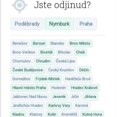
Jste odjinud?
Poděbrady
Nymburk
Praha
Benešov
Beroun
Blansko
Brno-Město
Brno-Venkov
Bruntál
Břeclav
Cheb
Chomutov
Chrudim
Česká Lípa
České Budějovice
Český Krumlov
Děčín
Domažlice
Frýdek-Místek
Havlíčkův Brod
Hlavní město Praha
Hodonín
Hradec Králové
Jablonec Nad Nisou
Jeseník
Jičín
Jihlava
Jindřichův Hradec
Karlovy Vary
Karviná
Kladno
Klatovy
Kolín
Kroměříž
Kutná Hora