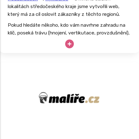
lokalitách středočeského kraje jsme vytvořili web,
který má za cíl oslovit zákazníky z těchto regionů.
Pokud hledáte někoho, kdo vám navrhne zahradu na
klíč, poseká trávu (hnojení, vertikutace, provzdušnění),
ostříhá živý plot, začistí zahradu, můžeme rozhodně
doporučit. Web, který jsme pro tuto službu připravili,
nabízí přehlednou databázi a je navržen tak, aby
pomohl cíleně oslovit domácnosti, podnikatele, města i
technické služby hledající spolehlivého partnera pro
dlouhodobou spolupráci a rozvoj zeleně.