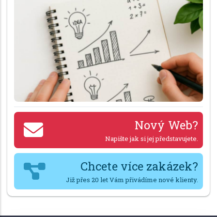
Nový Web?
Napište jak si jej představujete.
Chcete více zakázek?
Již přes 20 let Vám přivádíme nové klienty.