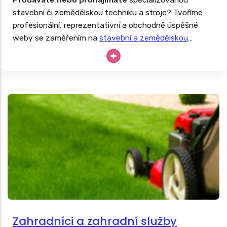
stavební či zemědělskou techniku a stroje? Tvoříme
profesionální, reprezentativní a obchodně úspěšné
weby se zaměřením na
stavební a zemědělskou
techniku
. Drahé stroje nesmějí zahálet, tak proč své
podnikání neopřít o dlouhodobě úspěšný web?
Zahradníci a zahradní služby