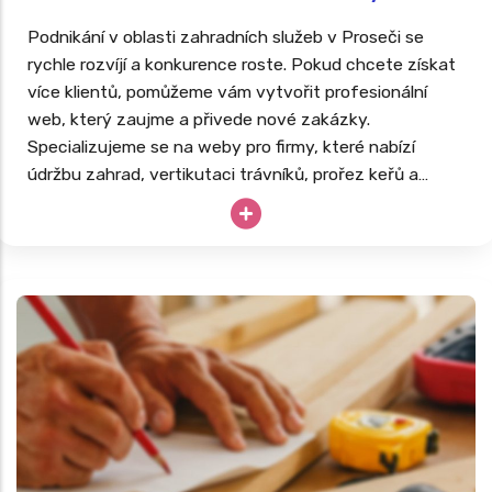
Podnikání v oblasti zahradních služeb v Proseči se
rychle rozvíjí a konkurence roste. Pokud chcete získat
více klientů, pomůžeme vám vytvořit profesionální
web, který zaujme a přivede nové zakázky.
Specializujeme se na weby pro firmy, které nabízí
údržbu zahrad, vertikutaci trávníků, prořez keřů a
stromů, instalaci zavlažovacích systémů či kompletní
realizace zahrad. Podívejte se na naši nabídku
webů
pro zahradníky
a získejte náskok před konkurencí v
regionu.