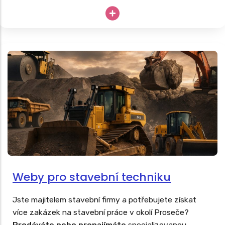
nabídkou masáží, fyzioterapie či rehabilitací další
podpůrné léčby. Stejně tak, jako tvoříme
weby pro
lékaře
, vyrobíme poctivé webovky i vám.
Weby pro stavební techniku
Jste majitelem stavební firmy a potřebujete získat
více zakázek na stavební práce v okolí Proseče?
Prodáváte nebo pronajímáte
specializovanou