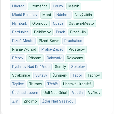
Liberec
Litoměřice
Louny
Mělník
Mladá Boleslav
Most
Náchod
Nový Jičín
Nymburk
Olomouc
Opava
Ostrava-Město
Pardubice
Pelhřimov
Písek
Plzeň-Jih
Plzeň-Město
Plzeň-Sever
Prachatice
Praha-Východ
Praha-Západ
Prostějov
Přerov
Příbram
Rakovník
Rokycany
Rychnov Nad Kněžnou
Semily
Sokolov
Strakonice
Svitavy
Šumperk
Tábor
Tachov
Teplice
Trutnov
Třebíč
Uherské Hradiště
Ústí nad Labem
Ústí Nad Orlicí
Vsetín
Vyškov
Zlín
Znojmo
Žďár Nad Sázavou