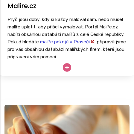
Malire.cz
Pryč jsou doby, kdy si každý maloval sám, nebo musel
malíře uplatit, aby přišel vymalovat. Portál Malíře.cz
nabízí obsáhlou databázi malířů z celé České republiky.
Pokud hledáte
malíře pokojů v Proseči
, připravili jsme
pro vás obsáhlou databázi malířských firem, které jsou
připraveni vám pomoci.
Potřebujete vymalovat ihned, ale potřebujete si
nejprve ověřit recenze malířů ve vašem okolí? Pak
zkuste využít tento portál.